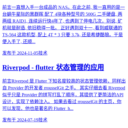
前言一直想入手一台成品的 NAS。在此之前, 我一直用的是一
台蜗牛星际的黑群晖 配了 4块各种型号的 500G 二手硬盘, 两
两组 RAID1, 连续运行快4年了, 也遇到了停电几次，别说, 矿
机就是耐造, 依旧稳得一批。 正好遇到双十一, 看到威联通的
TS-564 这款机型, 配上 4T * 3 只要 3.7k, 还是希捷酷狼。于是
便入手了, 还顺...
发布于
2024-11-05
技术
Riverpod - flutter 状态管理的应用
前言Riverpod 是 Flutter 下知名度较高的状态管理依赖，同样出
自 Provider 的开发者 rrousselGit 之手。 其实仔细去看 Riverpod
似乎只是 Provider 的拼写打乱了顺序，其提供了更简洁的API
设计，实现了依赖注入。 如果去看过 rrousselGit 的主页，你
可以发现，他也是著名的 Flutter_h...
发布于
2024-07-19
技术