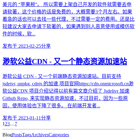
美元的 “苹果税”。 所以需要上架自己开发的软件就需要去申
请软著，这个价格的话是免费的，大概需要3个月左右。如果
着急的话也可以去找一些代理，不过需要一定的费用。还是比
较建议大家去申请下软著的，如果遇到别人恶意使用或模仿软
件的时候，软...
发布于
2023-02-25
分享
渺软公益CDN - 又一个静态资源加速站
渺软公益 CDN - 又一个前端静态资源加速站。目前支持
jsdeivr, unpkg, cdnjs 的加速 项目官网https://cdn.onmicrosoft.cn渺
软公益CDN 项目介绍记得以前有篇文章介绍了 Jsdelivr 加速
Github Repo, 来实现静态资源加速，不过目前，因为一些原
因，使用体验也下降了很多。 在前端开发者...
发布于
2023-01-11
分享
1
2
3
…
7
Blog
Posts
Tags
Archives
Categories