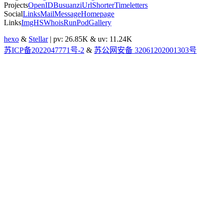
Projects
OpenID
Busuanzi
UrlShorter
Timeletters
Social
Links
Mail
Message
Homepage
Links
ImgHS
Whois
RunPod
Gallery
hexo
&
Stellar
| pv:
26.85K
& uv:
11.24K
苏ICP备2022047771号-2
&
苏公网安备 32061202001303号