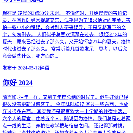
现在是 凌晨的3点50分 未眠。 不懂何时，开始慢慢的害怕记
录，在写作时经常提笔又忘，似乎是为了追求绝对的完美，害
怕一些小小的错误，会对别人带来误导，于是又将写下的文
字，匆匆删去。 人们似乎总喜欢沉溺在过去，想起这18年的
夏天，原来已经过去了那么久，又开始怀念21年的夏天。疫情
时代也过去了那么久。 常常听着几首歌发呆，思考，以后究
竟会做些什么，哪方面的...
发布于
2024-05-12
碎语
你好 2024
前言和, 往年一样，又到了年度总结的时候了。似乎好像已经
很久没有更新过博客了。 今年陆陆续续 写过一些东西，也放
弃过很多东西。 其实我还是很喜欢大一上学期的住宿生活，
六个人的寝室，住着五个人。随说因为疫情，我们总是过着两
点一线的生活，穿梭在教学楼与宿舍之间。 还记得那时候，
接触到了森林这款游戏，还想念着五个人追着野人跑的日子。